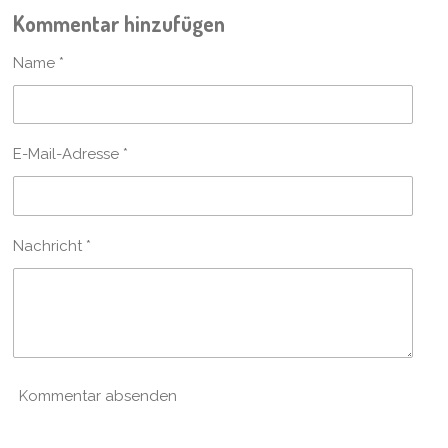
i
i
i
i
Kommentar hinzufügen
l
l
l
l
e
e
e
e
n
n
n
n
Name *
E-Mail-Adresse *
Nachricht *
Kommentar absenden