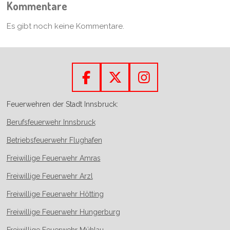
Kommentare
Es gibt noch keine Kommentare.
F
X
I
a
n
Feuerwehren der Stadt Innsbruck:
c
s
Berufsfeuerwehr Innsbruck
e
t
b
a
Betriebsfeuerwehr Flughafen
o
g
Freiwillige Feuerwehr Amras
o
r
Freiwillige Feuerwehr Arzl
k
a
m
Freiwillige Feuerwehr Hötting
Freiwillige Feuerwehr Hungerburg
Freiwillige Feuerwehr Mühlau