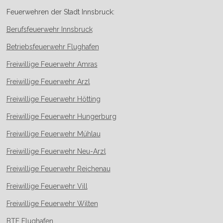
a
n
Feuerwehren der Stadt Innsbruck:
c
s
Berufsfeuerwehr Innsbruck
e
t
b
a
Betriebsfeuerwehr Flughafen
o
g
Freiwillige Feuerwehr Amras
o
r
Freiwillige Feuerwehr Arzl
k
a
m
Freiwillige Feuerwehr Hötting
Freiwillige Feuerwehr Hungerburg
Freiwillige Feuerwehr Mühlau
Freiwillige Feuerwehr Neu-Arzl
Freiwillige Feuerwehr Reichenau
Freiwillige Feuerwehr Vill
Freiwillige Feuerwehr Wilten
BTF Flughafen