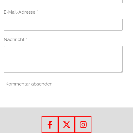
E-Mail-Adresse *
Nachricht *
Kommentar absenden
F
X
I