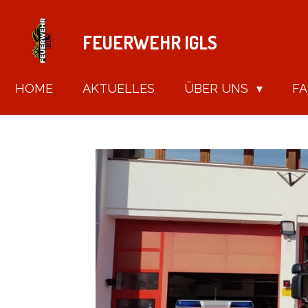
Zum
Hauptinhalt
FEUERWEHR IGLS
springen
HOME
AKTUELLES
ÜBER UNS
F