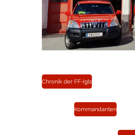
Chronik der FF-Igls
Kommandanten