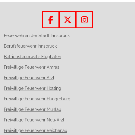
F
X
I
a
n
Feuerwehren der Stadt Innsbruck:
c
s
Berufsfeuerwehr Innsbruck
e
t
b
a
Betriebsfeuerwehr Flughafen
o
g
Freiwillige Feuerwehr Amras
o
r
Freiwillige Feuerwehr Arzl
k
a
m
Freiwillige Feuerwehr Hötting
Freiwillige Feuerwehr Hungerburg
Freiwillige Feuerwehr Mühlau
Freiwillige Feuerwehr Neu-Arzl
Freiwillige Feuerwehr Reichenau