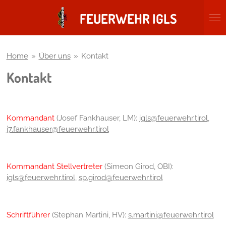
Zum
FEUERWEHR IGLS
Hauptinhalt
springen
Home
»
Über uns
»
Kontakt
Kontakt
Kommandant
(Josef Fankhauser, LM):
igls@feuerwehr.tirol
,
j7.fankhauser@feuerwehr.tirol
Kommandant Stellvertreter
(Simeon Girod, OBI):
igls@feuerwehr.tirol
,
sp.girod@feuerwehr.tirol
Schriftführer
(Stephan Martini, HV):
s.martini@feuerwehr.tirol