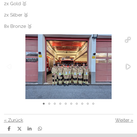
2x Gold 🥇
2x Silber 🥈
8x Bronze 🥉
«
Zurück
Weiter
»
T
T
T
T
e
e
e
e