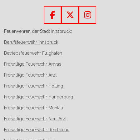
i
i
i
i
l
l
l
l
e
e
e
e
n
n
n
n
F
X
I
a
n
Feuerwehren der Stadt Innsbruck:
c
s
Berufsfeuerwehr Innsbruck
e
t
b
a
Betriebsfeuerwehr Flughafen
o
g
Freiwillige Feuerwehr Amras
o
r
Freiwillige Feuerwehr Arzl
k
a
m
Freiwillige Feuerwehr Hötting
Freiwillige Feuerwehr Hungerburg
Freiwillige Feuerwehr Mühlau
Freiwillige Feuerwehr Neu-Arzl
Freiwillige Feuerwehr Reichenau