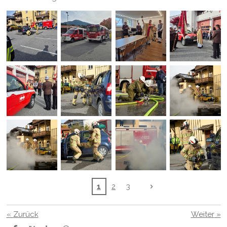
1
2
3
«
Zurück
Weiter
»