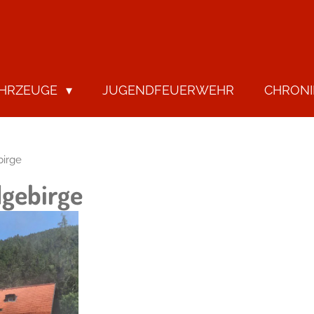
AHRZEUGE
JUGENDFEUERWEHR
CHRON
birge
lgebirge