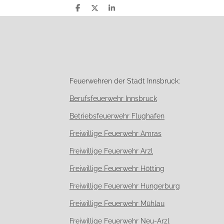
T
T
T
e
e
e
i
i
i
l
l
l
e
e
e
n
n
n
Feuerwehren der Stadt Innsbruck:
Berufsfeuerwehr Innsbruck
Betriebsfeuerwehr Flughafen
Freiwillige Feuerwehr Amras
Freiwillige Feuerwehr Arzl
Freiwillige Feuerwehr Hötting
Freiwillige Feuerwehr Hungerburg
Freiwillige Feuerwehr Mühlau
Freiwillige Feuerwehr Neu-Arzl