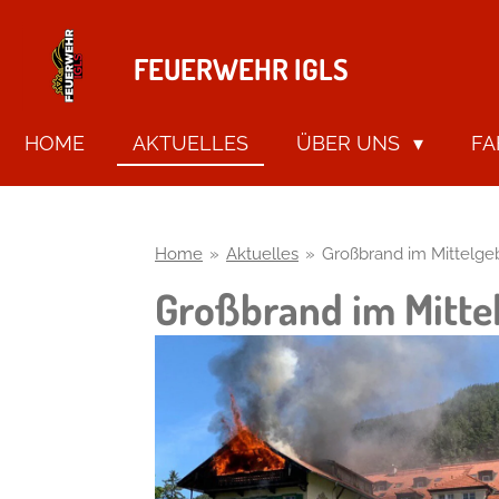
Zum
Hauptinhalt
FEUERWEHR IGLS
springen
HOME
AKTUELLES
ÜBER UNS
F
Home
»
Aktuelles
»
Großbrand im Mittelge
Großbrand im Mitte